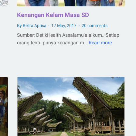
Kenangan Kelam Masa SD
By Relita Aprisa
17 May, 2017
20 comments
Sumber: DetikHealth Assalamu'alaikum.. Setiap
orang tentu punya kenangan m…
Read more
Kenangan
Kelam
Masa
SD