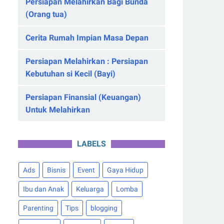
Persiapan Melahirkan Bagi Bunda
(Orang tua)
Cerita Rumah Impian Masa Depan
Persiapan Melahirkan : Persiapan
Kebutuhan si Kecil (Bayi)
Persiapan Finansial (Keuangan)
Untuk Melahirkan
LABELS
Ads
Bisnis
Event
Gaya Hidup
Ibu dan Anak
Keluarga
Lomba
Parenting
Tips
blogging