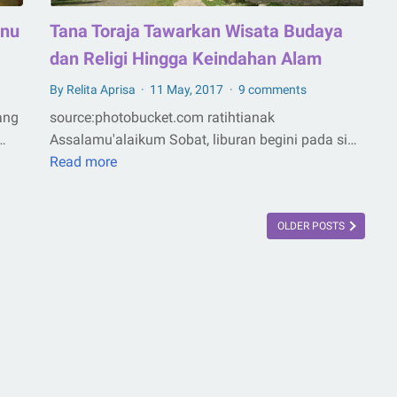
enu
Tana Toraja Tawarkan Wisata Budaya
dan Religi Hingga Keindahan Alam
By Relita Aprisa
11 May, 2017
9 comments
ang
source:photobucket.com ratihtianak
…
Assalamu'alaikum Sobat, liburan begini pada si…
Read more
Tana
Toraja
Tawarkan
OLDER POSTS
Wisata
Budaya
dan
Religi
Hingga
Keindahan
Alam