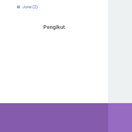
June
(2)
April
(1)
2023
(5)
Pengikut
February
(2)
January
(3)
2022
(4)
July
(2)
June
(1)
March
(1)
2021
(3)
December
(1)
February
(1)
January
(1)
2020
(7)