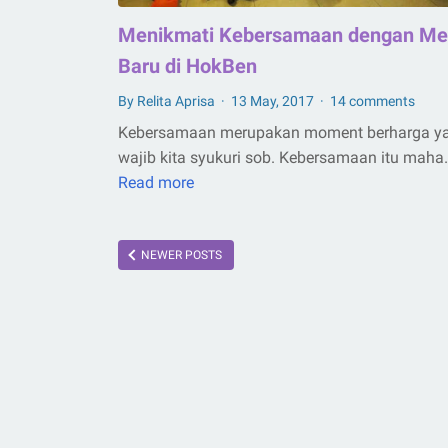
Menikmati Kebersamaan dengan M
Baru di HokBen
By Relita Aprisa
13 May, 2017
14 comments
Kebersamaan merupakan moment berharga y
wajib kita syukuri sob. Kebersamaan itu maha
Read more
Menikmati
Kebersamaan
dengan
NEWER POSTS
Menu
Baru
di
HokBen