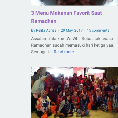
3 Menu Makanan Favorit Saat
Ramadhan
By Relita Aprisa
29 May, 2017
15 comments
Assalamu’alaikum Wr.Wb Sobat, tak terasa
Ramadhan sudah memasuki hari ketiga yaa.
Semoga k…
Read more
3
Menu
Makanan
Favorit
Saat
Ramadhan