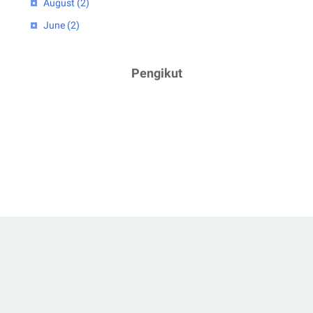
August
(2)
June
(2)
April
(1)
2023
(5)
Pengikut
February
(2)
January
(3)
2022
(4)
July
(2)
June
(1)
March
(1)
2021
(3)
December
(1)
Home
About me
Contact me
Disclosure
February
(1)
January
(1)
© 2020 -
Realita Relita