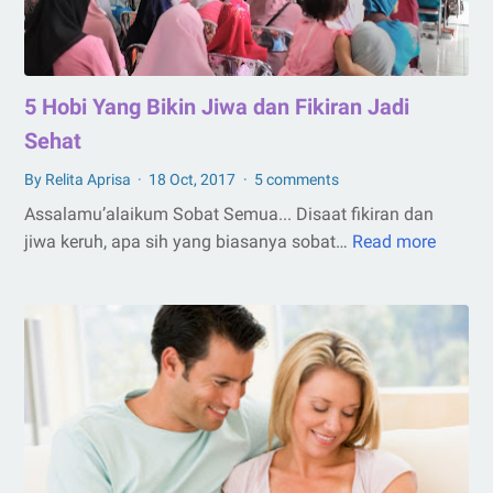
5 Hobi Yang Bikin Jiwa dan Fikiran Jadi
Sehat
By Relita Aprisa
18 Oct, 2017
5 comments
Assalamu’alaikum Sobat Semua... Disaat fikiran dan
jiwa keruh, apa sih yang biasanya sobat…
Read more
5
Hobi
Yang
Bikin
Jiwa
dan
Fikiran
Jadi
Sehat