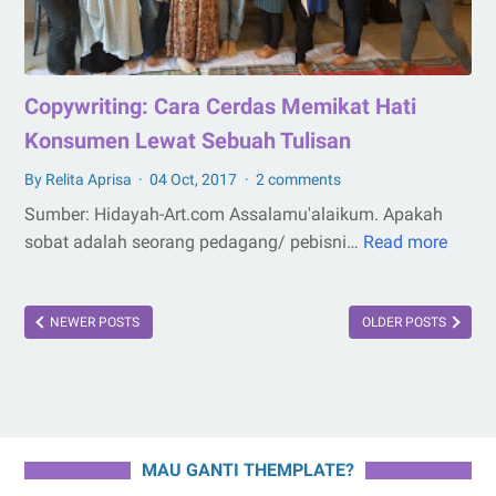
Copywriting: Cara Cerdas Memikat Hati
Konsumen Lewat Sebuah Tulisan
By Relita Aprisa
04 Oct, 2017
2 comments
Sumber: Hidayah-Art.com Assalamu'alaikum. Apakah
sobat adalah seorang pedagang/ pebisni…
Read more
Copywr
Cara
Cerda
NEWER POSTS
OLDER POSTS
Memi
Hati
Kons
Lewat
Sebu
Tulis
MAU GANTI THEMPLATE?