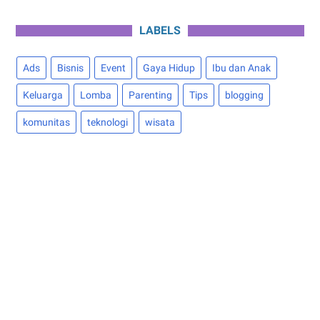
LABELS
Ads
Bisnis
Event
Gaya Hidup
Ibu dan Anak
Keluarga
Lomba
Parenting
Tips
blogging
komunitas
teknologi
wisata