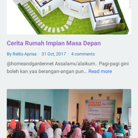
Cerita Rumah Impian Masa Depan
By Relita Aprisa
31 Oct, 2017
4 comments
@homeandgardennet Assalamu’alaikum.. Pagi-pagi gini
boleh kan yaa berangan-angan pun…
Read more
Cerita
Rumah
Impian
Masa
Depan