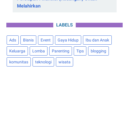
Melahirkan
LABELS
Ads
Bisnis
Event
Gaya Hidup
Ibu dan Anak
Keluarga
Lomba
Parenting
Tips
blogging
komunitas
teknologi
wisata