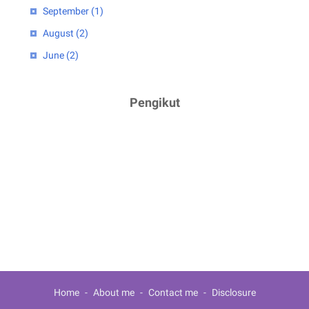
September
(1)
August
(2)
June
(2)
April
(1)
2023
(5)
Pengikut
February
(2)
January
(3)
2022
(4)
July
(2)
June
(1)
March
(1)
2021
(3)
December
(1)
Home
About me
Contact me
Disclosure
February
(1)