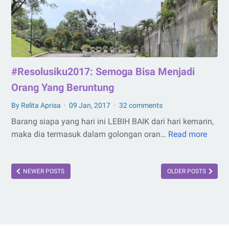
Keluarga
#Resolusiku2017: Semoga Bisa Menjadi
Orang Yang Beruntung
By Relita Aprisa
09 Jan, 2017
32 comments
Barang siapa yang hari ini LEBIH BAIK dari hari kemarin,
maka dia termasuk dalam golongan oran…
Read more
#Reso
Semo
Bisa
NEWER POSTS
OLDER POSTS
Menja
Orang
Yang
Berun