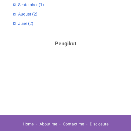
September
(1)
August
(2)
June
(2)
April
(1)
2023
(5)
Pengikut
February
(2)
January
(3)
2022
(4)
July
(2)
June
(1)
March
(1)
2021
(3)
December
(1)
Home
About me
Contact me
Disclosure
February
(1)