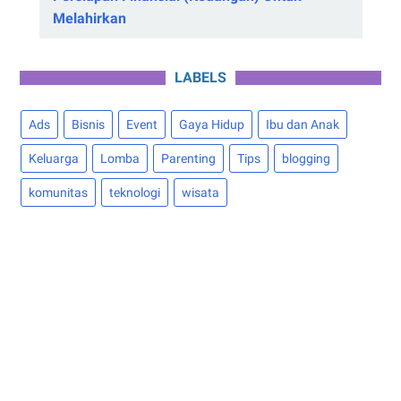
Melahirkan
LABELS
Ads
Bisnis
Event
Gaya Hidup
Ibu dan Anak
Keluarga
Lomba
Parenting
Tips
blogging
komunitas
teknologi
wisata