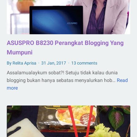
ASUSPRO B8230 Perangkat Blogging Yang
Mumpuni
By Relita Aprisa
31 Jan, 2017
13 comments
Assalamualaykum sobat?! Setuju tidak kalau dunia
blogging bukan hanya sebatas menyalurkan hob…
Read
ASUSPRO
more
B8230
Perangkat
Blogging
Yang
Mumpuni