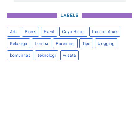
LABELS
Ads
Bisnis
Event
Gaya Hidup
Ibu dan Anak
Keluarga
Lomba
Parenting
Tips
blogging
komunitas
teknologi
wisata