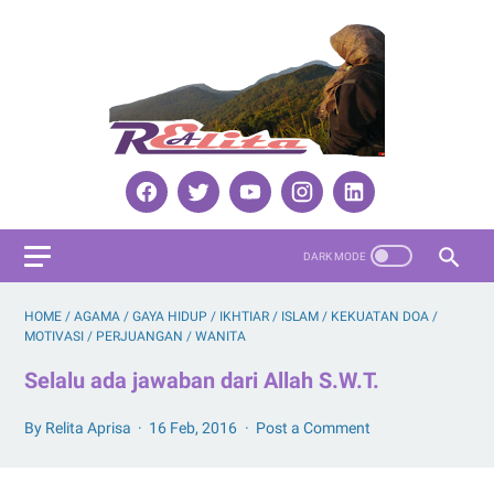
HOME
/
AGAMA
/
GAYA HIDUP
/
IKHTIAR
/
ISLAM
/
KEKUATAN DOA
/
MOTIVASI
/
PERJUANGAN
/
WANITA
Selalu ada jawaban dari Allah S.W.T.
By Relita Aprisa
16 Feb, 2016
Post a Comment