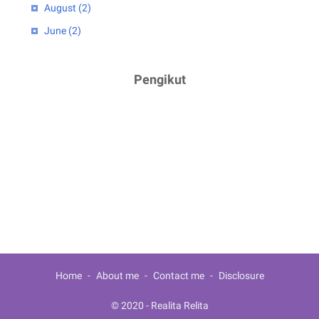
August
(2)
June
(2)
April
(1)
2023
(5)
Pengikut
February
(2)
January
(3)
2022
(4)
July
(2)
June
(1)
March
(1)
2021
(3)
December
(1)
Home
About me
Contact me
Disclosure
February
(1)
January
(1)
© 2020 -
Realita Relita