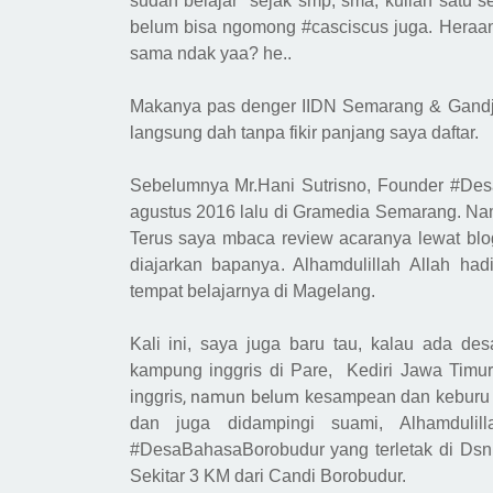
sudah belajar sejak smp, sma, kuliah satu se
belum bisa ngomong #casciscus juga. Heraan
sama ndak yaa? he..
Makanya pas denger IIDN Semarang & Gand
langsung dah tanpa fikir panjang saya daftar.
Sebelumnya
Mr.Hani Sutrisno, Founder #D
agustus 2016 lalu di Gramedia Semarang. Namu
Terus saya mbaca review acaranya lewat blo
diajarkan bapanya
. Alhamdulillah Allah ha
tempat belajarnya
di Magelang.
Kali ini,
s
aya juga baru tau, kalau ada des
k
ampung
i
nggris di Pare, Kediri Jawa Timur
, namun belum
inggris
kesampean dan keburu
dan juga didampingi suami, Alhamdulil
#DesaBahasaBorobudur
yang
terletak di Dsn
Sekitar 3 KM dari Candi Borobudur.