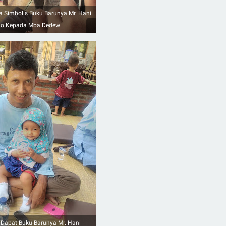
a Simbolis Buku Barunya Mr. Hani
sno Kepada Mba Dedew
 Dapat Buku Barunya Mr. Hani