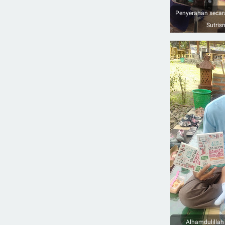
Penyerahan secar
Sutri
Alhamdulillah