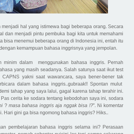
an menjadi hal yang istimewa bagi beberapa orang. Secara
nal dan menjadi pintu pembuka bagi kita untuk memahami
ta bisa menemui beberapa orang di Indonesia ini, entah itu
ita dengan kemampuan bahasa inggrisnya yang jempolan.
ih minim dalam menggunakan bahasa inggris. Pernah
hasa yang masih seadanya. Salah satunya saat ikut test
t CAPNS yakni saat wawancara, saya bener-bener tak
erbicara
dalam
bahasa inggris..gubraak!! Spontan mulut
emi tahap yang saya lalui,
gagal
karena tahap terahir ini.
 Pas cerita ke sodara tentang kebodohan saya ini, sodara
ni
?
masa
bahasa inggris aja nggak bisa !?
”. Ni komentar
i. Hari gini ga bisa ngomong bahasa inggris? Hiks..
an pembelajaran bahasa inggris selama ini? Perasaan