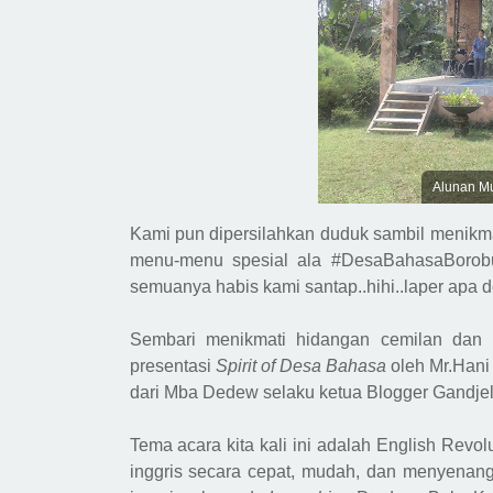
Alunan Mu
Kami pun dipersilahkan duduk s
ambil
menikma
menu-menu spesial ala #DesaBahasaBorobu
semuanya habis
kami santap
..hihi..laper apa
Sembari menikmati hidangan cemilan dan 
presentasi
Spirit of Desa Bahasa
oleh Mr.Hani 
dari Mba Dedew selaku ketua Blogger Gandje
Tema acara kita kali ini adalah E
nglish
R
evol
inggris secara cepat, mudah, dan menyenan