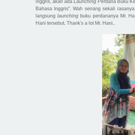
inggris, akan ada
Launching
Perdana Buku Ke-
B
ahasa
I
nggris
”. Wah senang sekali rasanya
langsung
launching
buku perdananya Mr. Han
Hani tersebut. Thank
's
a lot Mr. Hani..