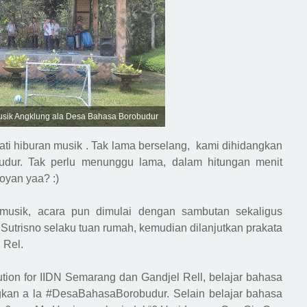
sik Angklung ala Desa Bahasa Borobudur
ti hiburan
m
usik . Tak lama berselang,
kami dihidangkan
dur. Tak perlu menunggu lama, dalam hitungan menit
 doyan yaa?
:)
musik, acara pun di
mulai
dengan
sambutan
sekaligus
Sutrisno selaku tuan rumah, kemudian dilanjutkan prakata
l Re
l.
ution
for IIDN Semarang dan Gandjel Rell, belajar bahasa
gkan a
la #DesaBahasaBorobudur.
Selain belajar bahasa