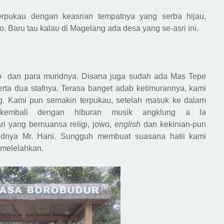
terpukau dengan keasrian tempatnya yang serba hijau,
 Baru tau kalau di Magelang ada desa yang se-asri ini.
sno dan
para
muridnya
. Disana juga sudah ada Mas T
epe
e
rta
dua stafnya.
T
erasa banget adab ketimurannya, kami
g. Kami pun semakin terpukau, setelah masuk ke dalam
 kembali dengan
hiburan
musik
angklung
a la
ri yang bernuansa religi, jowo,
english
dan kekinian
-
pun
idnya Mr. Han
i
. Sungguh membuat suasana hatii kami
 melel
ahkan
.