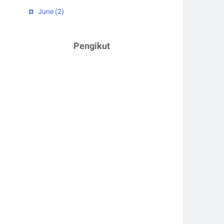
June
(2)
April
(1)
2023
(5)
Pengikut
February
(2)
January
(3)
2022
(4)
July
(2)
June
(1)
March
(1)
2021
(3)
December
(1)
February
(1)
January
(1)
2020
(7)