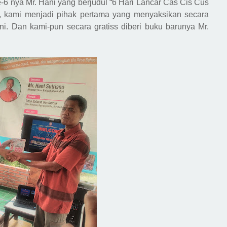
6 nya Mr. Hani yang berjudul “6 H
ari
L
ancar
C
as
C
is
C
us
, k
ami
menjadi
pihak pertama
yang
menyaksikan secara
i. Dan kami-
pun secara gratiss diber
i buku barunya Mr.