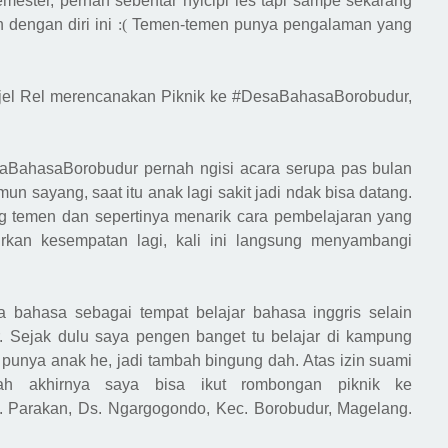
mester, pernah sebentar nyicipi les tapi sampe sekarang
 dengan diri ini
:(
Temen-temen punya pengalaman yang
jel Rel
merencanakan
Piknik ke #DesaBahasaBorobudur,
esaBahasaBorobudur
pernah ngisi acara serupa pas bulan
n sayang, saat itu anak lagi sakit jadi ndak bisa datang.
g temen dan sepertinya menarik cara pembelajaran
yang
dirkan kesempatan lagi, kali ini langsung menyambangi
a bahasa sebagai tempat belajar bahasa inggris selain
. Sejak dulu
saya
pengen banget tu belajar di
kampung
 punya anak
he, jadi tambah bingung dah.
Atas izin suami
lah akhirnya saya bisa ikut rombongan piknik ke
. Parakan,
D
s.
Ngargogondo, Kec
.
Borobudur, Magelang.