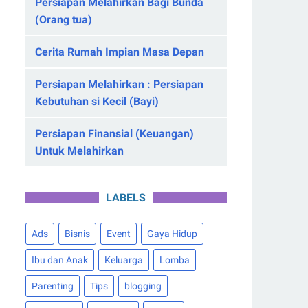
Persiapan Melahirkan Bagi Bunda
(Orang tua)
Cerita Rumah Impian Masa Depan
Persiapan Melahirkan : Persiapan
Kebutuhan si Kecil (Bayi)
Persiapan Finansial (Keuangan)
Untuk Melahirkan
LABELS
Ads
Bisnis
Event
Gaya Hidup
Ibu dan Anak
Keluarga
Lomba
Parenting
Tips
blogging