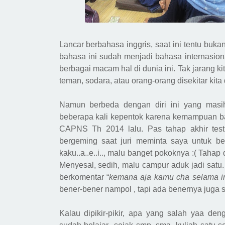
Lancar berbahasa inggris, saat ini tentu buk
bahasa ini sudah menjadi bahasa internasio
berbagai macam hal di dunia ini. Tak jarang ki
teman, sodara, atau orang-orang disekitar k
Namun berbeda dengan diri ini yang mas
beberapa kali kepentok karena kemampuan ba
CAPNS Th 2014 lalu. Pas tahap akhir tes
bergeming saat juri meminta saya untuk b
kaku..a..e..i..,
malu banget
pokoknya
:(
Tahap d
Menyesal, sedih, malu campur aduk jadi satu.
berkomentar “
kemana aja kamu cha selama i
bener-bener nampol , tapi ada benernya juga s
Kalau di
pikir
-
pikir
, apa yang salah yaa deng