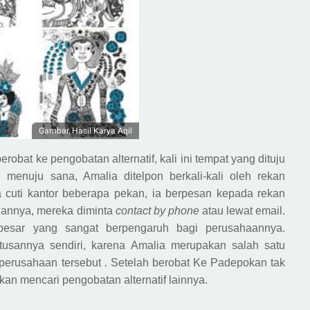
Gambar, Hasil Karya Aqil
 berobat ke pengobatan alternatif,
kali ini tempat yang dituju
n menuju sana, Amalia ditelpon berkali-kali oleh rekan
a
cuti
kantor beberapa pekan
,
ia
berpesan kepada rekan
gannya, mereka diminta
contact by phone
atau lewat email.
 besar yang sangat berpengaruh
bagi
perusahaannya.
usannya sendiri, karena Amalia merupakan salah satu
perusahaan tersebut .
Setelah ber
obat
Ke Padepokan
tak
n mencari pengobatan alternatif lainnya.