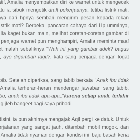
tif
, Amalia menyempatkan diri ke warnet untuk mengecek
tu ia sibuk mengetik
draft pekerjaanya,
tetiba listrik mati.
aya dari hpnya sembari mengirim pesan kepada rekan
listrik mati? Berbekal pancaran cahaya dari Hp umminya,
lia kaget bukan
main,
melihat coretan-coretan gambar di
 penjaga warnet pun menghampiri, Amalia meminta maaf
et malah
sebaliknya
"
Wah ini yang gambar adek
?
bagus
ayo digambari lagi!?,
kata sang penjaga dengan logat
bib
.
S
etelah diperiksa, sang tabib berkata "
Anak ibu tidak
.
Amalia terheran-heran mendengar jawaban sang tabib.
 bu, anak ibu tidak apa-apa
.."
karena setiap anak, terlahir
ng jleb bangeet bagi saya pribadi.
sini, ia pun akhirnya mengajak Aqil pergi ke datuk. Untuk
jalanan yang sangat jauh, ditambah mobil mogok,
dan
at Amalia tidak nyaman dengan kondisi ini,
baju
basah kena