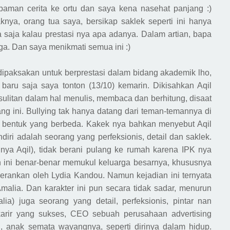
paman cerita ke ortu dan saya kena nasehat panjang :)
jaknya, orang tua saya, bersikap saklek seperti ini hanya
saja kalau prestasi nya apa adanya. Dalam artian, bapa
a. Dan saya menikmati semua ini :)
dipaksakan untuk berprestasi dalam
bidang
akademik lho,
 baru saja saya tonton (13/10) kemarin. Dikisahkan Aqil
sulitan
dalam hal
menulis, membaca dan berhitung,
disaat
g ini. Bullying tak hanya datang dari teman-temannya di
m bentuk yang berbeda. Kakek nya bahkan menyebut
A
qil
endiri adalah seorang yang perfe
ksionis
, detail dan saklek.
nya Aqil),
tidak berani pulang ke rumah karena IPK nya
n ini benar-benar memukul keluarga besarnya, khususnya
perankan oleh L
y
dia Kandou. Namun kejadian ini ternyata
malia. Dan karakter ini pun secara
tidak sadar, menurun
alia) juga seorang yang detail, perfeksionis, pintar nan
 karir yang sukses, CEO sebuah per
usahaan
a
dvertising
n, anak semata wayangnya, seperti dirinya dalam hidup.