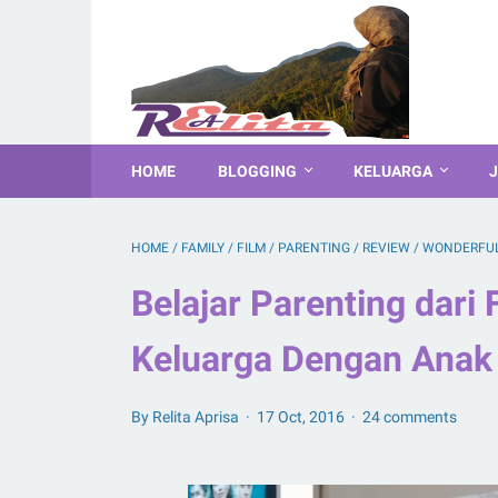
HOME
BLOGGING
KELUARGA
J
HOME
/
FAMILY
/
FILM
/
PARENTING
/
REVIEW
/
WONDERFUL
Belajar Parenting dari 
Keluarga Dengan Anak 
By Relita Aprisa
17 Oct, 2016
24 comments