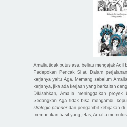
Amalia tidak putus asa, beliau mengajak
A
qil
P
adepokan
P
encak
S
ilat. Dalam perjalana
kerjanya yaitu Aga. Memang sebelum Amali
kerjanya,
jika
ada kerjaan yang berkaitan den
Dikisahkan, Amalia meninggalkan proyek
Sedangkan Aga tidak bisa mengambil keput
strategic planner
dan pengambil kebijakan di 
memberikan hasil
yang jelas,
Amalia memutuska