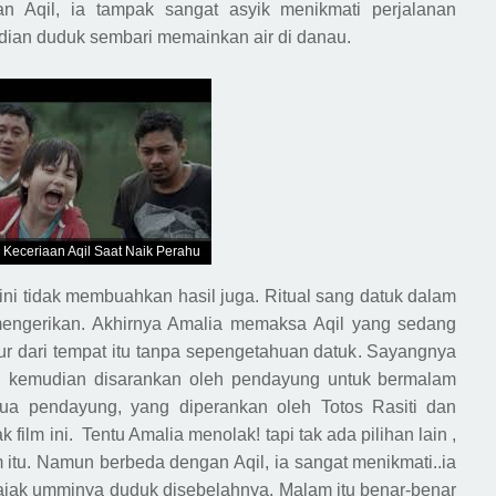
 Aqil, ia tampak sangat asyik menikmati perjalanan
emudian duduk sembari memainkan air di
danau
.
Keceriaan Aqil Saat Naik Perahu
i tidak membuahkan hasil juga. Ritual sang datuk dalam
mengerikan
. A
khirnya Amalia memaksa Aqil yang sedang
 dari tempat itu
tanpa sepeng
etahuan datuk
. Sayangnya
,
kemudian
disarankan
oleh
pendayung untuk bermalam
dua pendayung,
yang diperankan oleh Totos Rasiti dan
k film ini.
T
entu Amalia menolak! tapi tak ada pilihan lain ,
itu. Namun berbeda dengan Aqil, ia sangat menikmati..ia
ngajak umminya duduk disebelahnya. Malam itu benar-benar