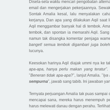
Disela-sela waktu
mencari pengobatan alterna
email dan mengerjakan pekerjaannya. Sewak
Sontak Amalia kesal, lalu menyalakan cah
kerjanya. Dan apa yang dilakukan Aqil saat 
Aqil menggambar banyak hal di tembok. Ama
tembok, dan spontan ia memarahi Aqil
. S
ang
namun tak disangka komentar penjaga warn
banget
!
semua tembok digambari juga boleh, 
lucunya.
Keesokan harinya Aqil diajak ummi nya ke ta
apa-apa, hanya perlu makan yang teratur"
"
Beneran tidak apa-apa
?", lanjut Amalia. "
Iya
sempurna
", jawab sang tabib. Ini jawaban ya
Ternyata perjuangan Amalia tak
puas
sampai di
mencapai
sana
, mereka harus menempuh per
harus
melewati
danau
dengan p
erahu
. Terlih