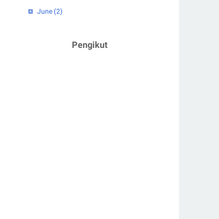
June
(2)
April
(1)
2023
(5)
Pengikut
February
(2)
January
(3)
2022
(4)
July
(2)
June
(1)
March
(1)
2021
(3)
December
(1)
February
(1)
January
(1)
2020
(7)