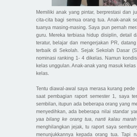
Memiliki anak yang pintar, berprestasi dan 
cita-cita bagi semua orang tua. Anak-anak 
tuanya masing-masing. Saya pun pernah mera
guru. Mereka terbiasa hidup disiplin, detail
teratur, belajar dan mengerjakan PR, datan
terbaik di Sekolah. Sejak Sekolah Dasar (
nominasi ranking 1- 4 dikelas. Namun kondis
kelas unggulan
.
A
nak-anak yang masuk kelas 
kelas.
Tentu diawal-awal saya merasa kurang pede 
saat pembagian raport semester 1, saya ter
sembilan
, itupun ada beberapa orang yang 
menyedihkan, ada beberapa nilai standar yan
yaa bilang ke orang tua
,
nanti kalau mara
menghilangkan jejak, tu raport saya
sembuny
menunjukkannya kepada orang tua. Tapi 