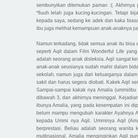
sembunyikan ditemukan paman :(. Akhirnya 
*fiuuh lelah juga kucing-kucingan. Tetapi bi
kepada saya, sedang ke adek dan kaka biasa 
ibu juga melihat kemampuan anak-anaknya jug
Namun terkadang, tidak semua anak itu bisa 
seperti
A
qil dalam Film Wonderful Life yang
adalah seorang anak disleksia
.
Aqil
sangat ke
anak-anak seu
sianya
sudah mahir dalam bidan
sekolah, namun juga dari keluarganya dala
sakit dan harus segera diobati. Kakek
A
qil s
Sampai-sampai kakak nya Amalia (
ummi/
ibu
dibawah 3, dan akhirnya meninggal. Kejadia
ibunya Amalia, yang pada kesempatan ini di
belum mampu mengubah karakter
Ayahnya
A
kepada
U
mmi nya
A
qil. Umminya
A
qil (Am
berprestasi. Beliau adalah seorang wanita
m
ultinasional
. Amalia menginginkan
A
qil pu