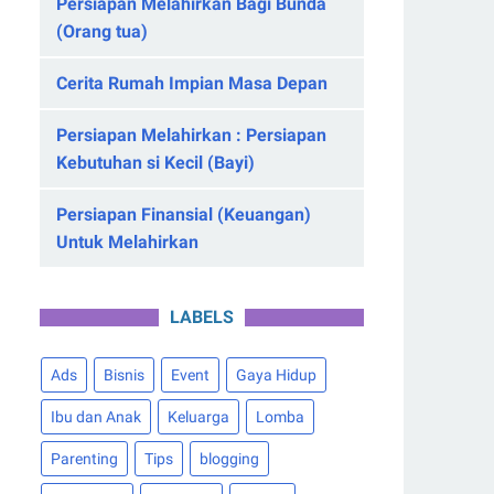
Persiapan Melahirkan Bagi Bunda
(Orang tua)
Cerita Rumah Impian Masa Depan
Persiapan Melahirkan : Persiapan
Kebutuhan si Kecil (Bayi)
Persiapan Finansial (Keuangan)
Untuk Melahirkan
LABELS
Ads
Bisnis
Event
Gaya Hidup
Ibu dan Anak
Keluarga
Lomba
Parenting
Tips
blogging