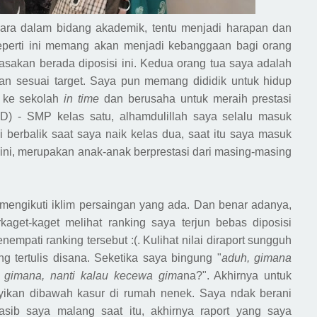
juara dalam bidang akademik, tentu menjadi harapan dan
seperti ini memang akan menjadi kebanggaan bagi orang
sakan berada diposisi ini. Kedua orang tua saya adalah
 dan sesuai target. Saya pun memang dididik untuk hidup
g ke sekolah
in time
dan berusaha untuk meraih prestasi
SD) - SMP kelas satu, alhamdulillah saya selalu masuk
i berbalik saat saya
naik
kelas dua, saat itu saya masuk
ini, merupakan anak-anak berprestasi dari masing-masing
mengikuti iklim persaingan yang ada. Dan benar adanya,
kaget-kaget melihat ranking saya terjun bebas diposisi
menempati
ranking
tersebut :(. Kulihat nilai diraport sungguh
g tertulis disana. Seketika saya bingung "
aduh, gimana
h gimana, nanti kalau kecewa gima
na?". Akhirnya untuk
ikan dibawah kasur di rumah nenek. Saya ndak berani
nasib
saya
malang saat itu, akhirnya raport yang
saya