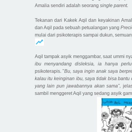
Amalia sendiri adalah seorang
single parent.
Tekanan dari Kakek Aqil dan keyakinan Am
dan Aqil pada sebuah petualangan yang
Prec
mulai dari psikoterapis sampai dukun, semu
Aqil tampak asyik menggambar, saat ummi nya 
ibu menyandang disleksia, ia hanya perl
psikoterapis. "
Bu, saya ingin anak saya berpr
kalau itu keinginan ibu, saya tidak bisa bant
yang lain pun jawabannya akan sama",
jela
sambil menggeret
A
qil yang sedang asyik gam