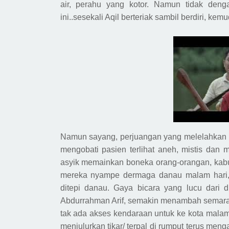
air,
perahu
yang kotor. Namun tidak dengan
ini..sesekali Aqil berteriak sambil berdiri, k
Namun sayang, perjuangan yang melelahkan in
mengobati pasien terlihat aneh, mistis dan 
asyik memainkan boneka orang-orangan, kabur
mereka
nyampe dermaga
danau
malam hari
di
tepi
danau
.
Gaya bicara
yang lucu dari 
Abdurrahman Arif
, semakin menambah se
mara
tak ada akses kendaraan untuk ke kota malam 
menjulurkan tikar/ terpal di rumput terus me