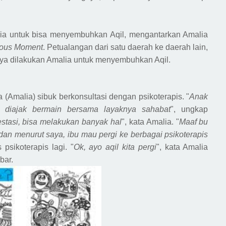
alia untuk bisa menyembuhkan
A
qil, mengantarkan Amalia
ious Moment
. Petualangan dari satu daerah ke daerah lain,
anya dilakukan Amalia untuk menyembuhkan
A
qil.
(Amalia) sibuk berkonsultasi dengan psikoterapis. "
Anak
u diajak bermain bersama layaknya sahabat
", ungkap
estasi, bisa melakukan banyak hal
", kata Amalia. "
Maaf bu
u dan menurut saya
,
ibu mau pergi ke berbagai psikoterapis
s psikoterapis lagi. "
Ok, ayo aqil kita pergi
", kata Amalia
bar.