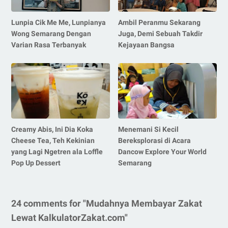
Lunpia Cik Me Me, Lunpianya
Ambil Peranmu Sekarang
Wong Semarang Dengan
Juga, Demi Sebuah Takdir
Varian Rasa Terbanyak
Kejayaan Bangsa
Creamy Abis, Ini Dia Koka
Menemani Si Kecil
Cheese Tea, Teh Kekinian
Bereksplorasi di Acara
yang Lagi Ngetren ala Loffle
Dancow Explore Your World
Pop Up Dessert
Semarang
24 comments for "Mudahnya Membayar Zakat
Lewat KalkulatorZakat.com"