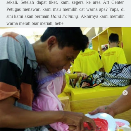
sekali. Setelah dapat tiket, kami segera ke area Art Center.
Petugas menawari kami mau memilih cat warna apa? Yaps, di
sini kami akan bermain
Hand Painting
! Akhirnya kami memilih
warna merah biar meriah, hehe.