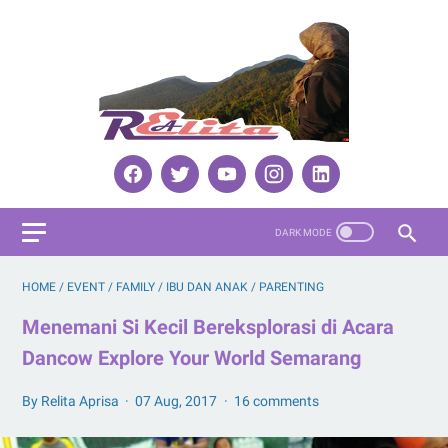
HOME
/
EVENT
/
FAMILY
/
IBU DAN ANAK
/
PARENTING
Menemani Si Kecil Bereksplorasi di Acara
Dancow Explore Your World Semarang
By Relita Aprisa
07 Aug, 2017
16 comments