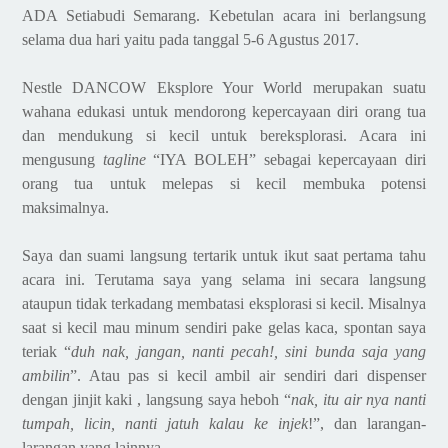
ADA Setiabudi Semarang. Kebetulan acara ini berlangsung
selama dua hari yaitu pada tanggal 5-6 Agustus 2017.
Nestle DANCOW Eksplore Your World
merupakan suatu
wahana edukasi untuk mendorong kepercayaan diri orang tua
dan mendukung si kecil untuk bereksplorasi. Acara ini
mengusung
tagline
“IYA BOLEH” sebagai kepercayaan diri
orang tua untuk melepas si kecil membuka potensi
maksimalnya.
Saya dan suami langsung tertarik untuk ikut saat pertama tahu
acara ini. Terutama saya yang selama ini secara langsung
ataupun tidak terkadang membatasi eksplorasi si kecil. Misalnya
saat si kecil mau minum sendiri pake gelas kaca, spontan saya
teriak “
duh nak, jangan, nanti pecah!, sini bunda saja yang
ambilin
”. Atau pas si kecil ambil air sendiri dari dispenser
dengan jinjit kaki , langsung saya heboh “
nak, itu air nya nanti
tumpah, licin, nanti jatuh kalau ke injek
!”, dan larangan-
larangan yang lainnya.