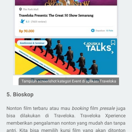
Tampilan screenshot kategori Event di aplikasi Traveloka
5. Bioskop
Nonton film terbaru atau mau
booking
film
presale
juga
bisa dilakukan di Traveloka. Traveloka Xperience
memberikan pengalaman nonton yang mudah dan tanpa
antri. Kita bisa memilih kursi film yang akan ditonton