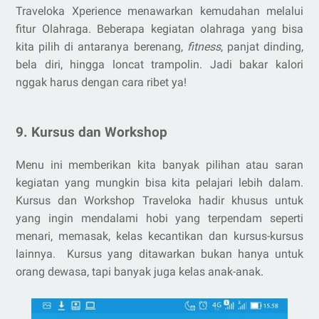
Traveloka Xperience menawarkan kemudahan melalui
fitur Olahraga. Beberapa kegiatan olahraga yang bisa
kita pilih di antaranya berenang,
fitness
, panjat dinding,
bela diri, hingga loncat trampolin. Jadi bakar kalori
nggak harus dengan cara ribet ya!
9. Kursus dan Workshop
Menu ini memberikan kita banyak pilihan atau saran
kegiatan yang mungkin bisa kita pelajari lebih dalam.
Kursus dan Workshop Traveloka hadir khusus untuk
yang ingin mendalami hobi yang terpendam seperti
menari, memasak, kelas kecantikan dan kursus-kursus
lainnya. Kursus yang ditawarkan bukan hanya untuk
orang dewasa, tapi banyak juga kelas anak-anak.