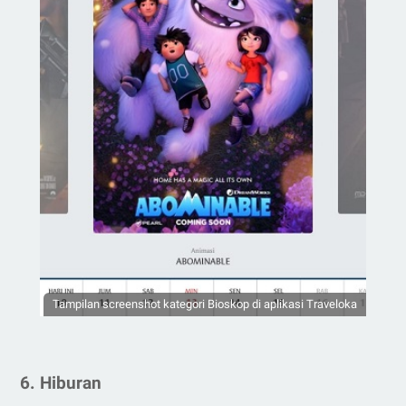
Tampilan screenshot kategori Bioskop di aplikasi Traveloka
6. Hiburan