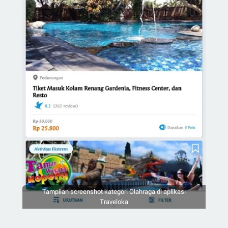
Tampilan screenshot kategori Olahraga di aplikasi
Traveloka