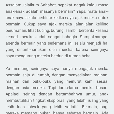
Assalamu'alaikum Sahabat, sepakat nggak kalau masa
anak-anak adalah masanya bermain? Yaps, mata anak-
anak saya selalu berbinar ketika saya ajak mereka untuk
bermain. Cukup saya ajak mereka jalan-jalan keliling
perumahan, lihat kucing, burung, sambil bercerita kesana
kemari, mereka sudah sangat bahagia. Sampai-sampai
agenda bermain yang sederhana ini selalu menjadi hal
yang dinanti-nantikan oleh mereka, karena seringnya
saya mengurung mereka berdua di rumah hehe...
Ya memang seringnya saya hanya mengajak mereka
bermain saja di rumah, dengan menyediakan mainan-
mainan dan buku-buku yang menurut kami sesuai
dengan usia mereka. Tapi lama-lama mereka bosan.
Apalagi seiring dengan bertambahnya umur, anak
membutuhkan tingkat eksplorasi yang lebih, ruang yang
lebih luas, obyek yang lebih variatif. Bermain, bagi
mereka memang bukan hanya sebatas bermain. Ada