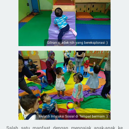
Giliran si adek nih yang bereksplorasi :)
Melatih Interaksi Sosial di Tempat bermain :)
Salah satu manfaat dengan mengajak anak-anak ke