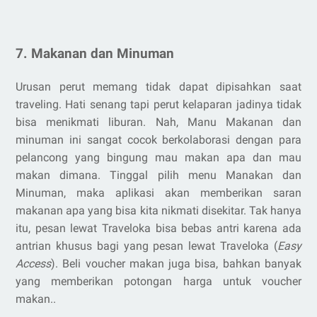
7. Makanan dan Minuman
Urusan perut memang tidak dapat dipisahkan saat
traveling. Hati senang tapi perut kelaparan jadinya tidak
bisa menikmati liburan. Nah, Manu Makanan dan
minuman ini sangat cocok berkolaborasi dengan para
pelancong yang bingung mau makan apa dan mau
makan dimana. Tinggal pilih menu Manakan dan
Minuman, maka aplikasi akan memberikan saran
makanan apa yang bisa kita nikmati disekitar. Tak hanya
itu, pesan lewat Traveloka bisa bebas antri karena ada
antrian khusus bagi yang pesan lewat Traveloka (
Easy
Access
). Beli voucher makan juga bisa, bahkan banyak
yang memberikan potongan harga untuk voucher
makan..