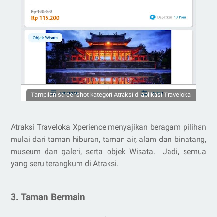
Tampilan screenshot kategori Atraksi di aplikasi Traveloka
Atraksi Traveloka Xperience menyajikan beragam pilihan
mulai dari taman hiburan, taman air, alam dan binatang,
museum dan galeri, serta objek Wisata. Jadi, semua
yang seru terangkum di Atraksi.
3. Taman Bermain