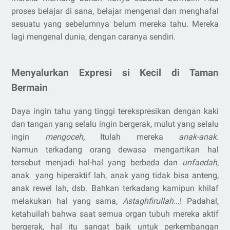
proses belajar di sana, belajar mengenal dan menghafal
sesuatu yang sebelumnya belum mereka tahu. Mereka
lagi mengenal dunia, dengan caranya sendiri.
Menyalurkan Expresi si Kecil di Taman
Bermain
Daya ingin tahu yang tinggi terekspresikan dengan kaki
dan tangan yang selalu ingin bergerak, mulut yang selalu
ingin
mengoceh,
Itulah mereka
anak-anak.
Namun
terkadang orang dewasa mengartikan hal
tersebut menjadi hal-hal yang berbeda dan
unfaedah
,
anak yang hiperaktif lah, anak yang tidak bisa anteng,
anak rewel lah, dsb. Bahkan terkadang kamipun khilaf
melakukan hal yang sama,
Astaghfirullah
...! Padahal,
ketahuilah bahwa saat semua organ tubuh mereka aktif
bergerak, hal itu sangat baik untuk perkembangan