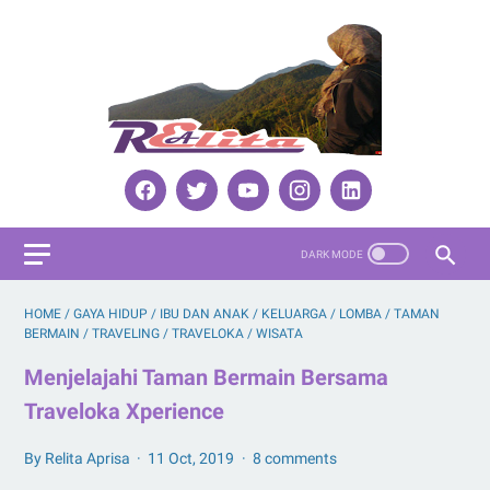
HOME
/
GAYA HIDUP
/
IBU DAN ANAK
/
KELUARGA
/
LOMBA
/
TAMAN
BERMAIN
/
TRAVELING
/
TRAVELOKA
/
WISATA
Menjelajahi Taman Bermain Bersama
Traveloka Xperience
By Relita Aprisa
11 Oct, 2019
8 comments