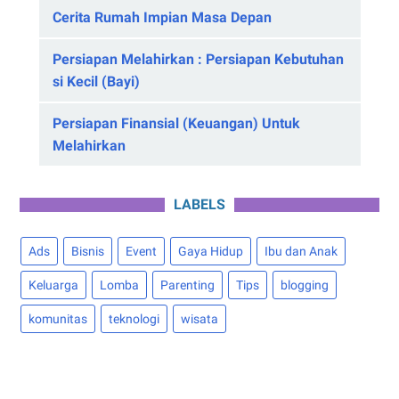
Cerita Rumah Impian Masa Depan
Persiapan Melahirkan : Persiapan Kebutuhan
si Kecil (Bayi)
Persiapan Finansial (Keuangan) Untuk
Melahirkan
LABELS
Ads
Bisnis
Event
Gaya Hidup
Ibu dan Anak
Keluarga
Lomba
Parenting
Tips
blogging
komunitas
teknologi
wisata