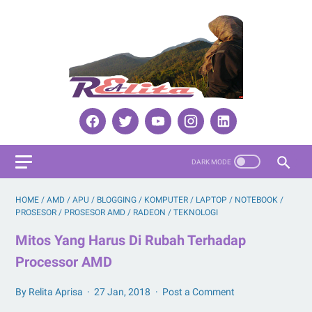
HOME
/
AMD
/
APU
/
BLOGGING
/
KOMPUTER
/
LAPTOP
/
NOTEBOOK
/
PROSESOR
/
PROSESOR AMD
/
RADEON
/
TEKNOLOGI
Mitos Yang Harus Di Rubah Terhadap
Processor AMD
By Relita Aprisa
27 Jan, 2018
Post a Comment