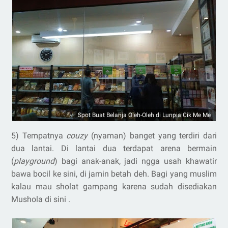
Spot Buat Belanja Oleh-Oleh di Lunpia Cik Me Me
5) Tempatnya
couzy
(nyaman) banget yang terdiri dari
dua lantai. Di lantai dua terdapat arena bermain
(
playground
) bagi anak-anak, jadi ngga usah khawatir
bawa bocil ke sini, di jamin betah deh. Bagi yang muslim
kalau mau sholat gampang karena sudah disediakan
Mushola di sini .