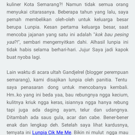
kuliner Kota Semarang?! Namun tidak semua orang
menyukai citarasanya. Beberapa tahun yang lalu, saya
pernah membelikan oleh-oleh untuk keluarga besar
berupa Lunpia. Kesan pertama keluarga besar, saat
mencoba jajanan yang satu ini adalah "
kok bau pesing
yaa
?!", sembari mengernyitkan dahi. Alhasil lunpia ini
tidak habis selama berhari-hari. Jujur Saya jadi kapok
buat nyoba lagi.
Lain waktu di acara ultah Gandjelrel (blogger perempuan
semarang), kami disajikan lunpia oleh panitia. Tentu
saya penasaran dong untuk mencobanya kembali.
Hm..ko yang ini beda yaa, bau rebungnya ngga kecium,
kulitnya kriuk ngga keras, isiannya ngga hanya rebung
tapi juga ada daging ayam, telur dan udangnya.
Ditambah ada saus gula, acar dan cabe. Bener-bener
enak dan lengkap deh. Setelah saya lihat kardusnya,
ternyata ini
Lunpia Cik Me Me
. Bikin ni mulut ngga mau