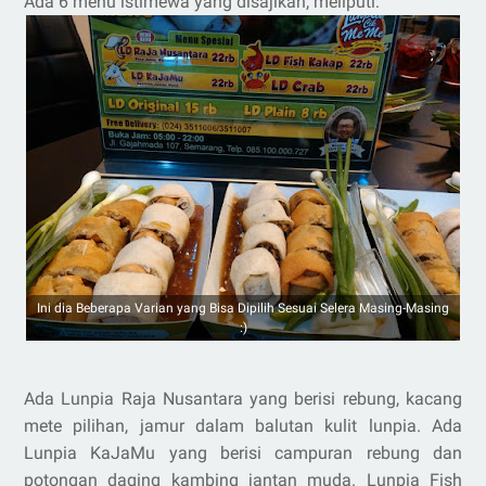
Ada 6 menu istimewa yang disajikan, meliputi:
Ini dia Beberapa Varian yang Bisa Dipilih Sesuai Selera Masing-Masing
:)
Ada Lunpia Raja Nusantara yang berisi rebung, kacang
mete pilihan, jamur dalam balutan kulit lunpia. Ada
Lunpia KaJaMu yang berisi campuran rebung dan
potongan daging kambing jantan muda. Lunpia Fish